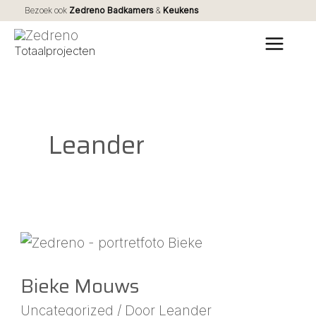
Ga
Bezoek ook
Zedreno Badkamers
&
Keukens
naar
MAI
Totaalprojecten
de
MEN
inhoud
Leander
Bieke
Mouws
Bieke Mouws
Uncategorized
/ Door
Leander